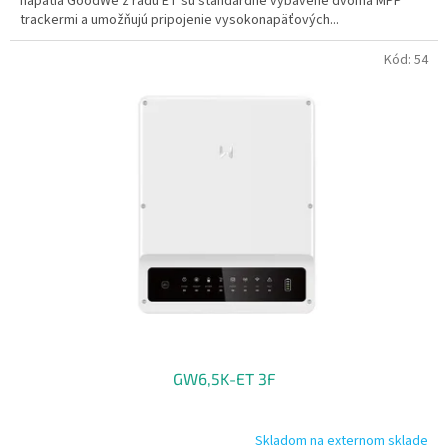
napätia GoodWe z radu ET sú štandardne vybavené dvoma MPP
trackermi a umožňujú pripojenie vysokonapäťových...
Kód:
54
GW6,5K-ET 3F
Skladom na externom sklade