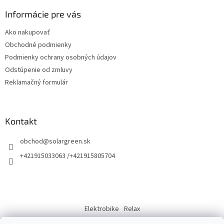
p
r
ä
Informácie pre vás
v
t
k
Ako nakupovať
i
y
Obchodné podmienky
v
e
ý
Podmienky ochrany osobných údajov
p
Odstúpenie od zmluvy
i
Reklamačný formulár
s
u
Kontakt
obchod
@
solargreen.sk
+421915033063 /+421915805704
Elektrobike
Relax