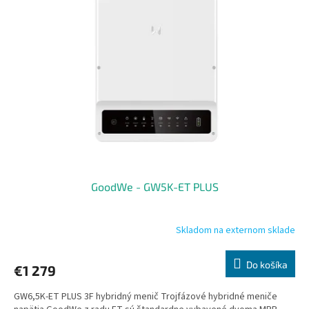
i
d
s
u
p
k
r
t
o
o
d
v
u
k
t
o
v
GoodWe - GW5K-ET PLUS
Skladom na externom sklade
Do košíka
€1 279
GW6,5K-ET PLUS 3F hybridný menič Trojfázové hybridné meniče