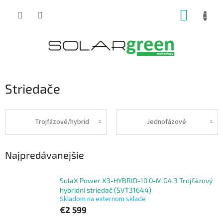
Prejsť
NÁKUP
na
obsah
KOŠÍK
Striedače
Trojfázové/hybrid
Jednofázové
Najpredávanejšie
SolaX Power X3-HYBRID-10.0-M G4.3 Trojfázový
hybridní striedač (SVT31644)
Skladom na externom sklade
€2 599