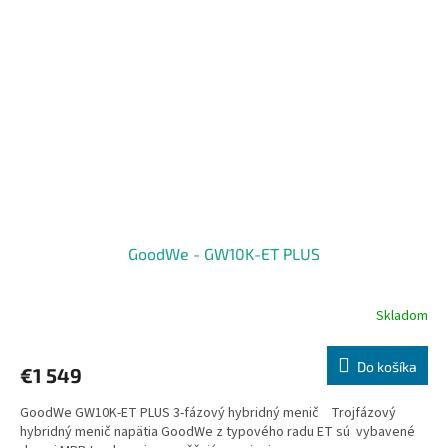
GoodWe - GW10K-ET PLUS
Skladom
Do košíka
€1 549
GoodWe GW10K-ET PLUS 3-fázový hybridný menič Trojfázový
hybridný menič napätia GoodWe z typového radu ET sú vybavené