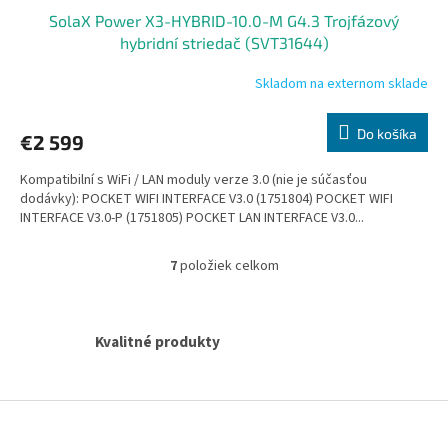
SolaX Power X3-HYBRID-10.0-M G4.3 Trojfázový
hybridní striedač (SVT31644)
Skladom na externom sklade
Do košíka
€2 599
Kompatibilní s WiFi / LAN moduly verze 3.0 (nie je súčasťou
dodávky): POCKET WIFI INTERFACE V3.0 (1751804) POCKET WIFI
INTERFACE V3.0-P (1751805) POCKET LAN INTERFACE V3.0...
7
položiek celkom
O
v
l
á
Kvalitné produkty
d
a
c
i
Z
e
á
p