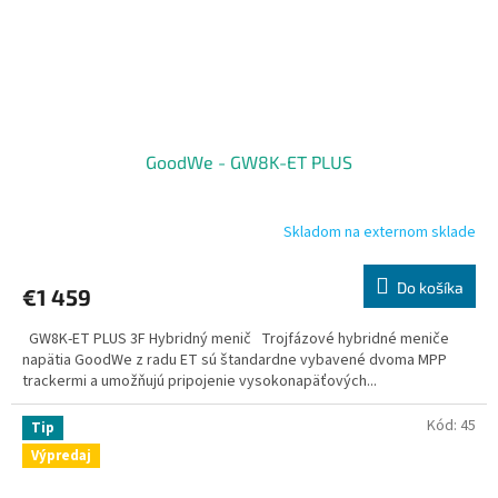
GoodWe - GW8K-ET PLUS
Skladom na externom sklade
Do košíka
€1 459
GW8K-ET PLUS 3F Hybridný menič Trojfázové hybridné meniče
napätia GoodWe z radu ET sú štandardne vybavené dvoma MPP
trackermi a umožňujú pripojenie vysokonapäťových...
Kód:
45
Tip
Výpredaj