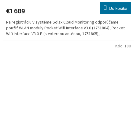
Do košíka
€1 689
Na registráciu v systéme Solax Cloud Monitoring odporúčame
použiť WLAN moduly Pocket Wifi Interface V3.0 (1751804), Pocket
Wifi Interface V3.0-P (s externou anténou, 1751805),...
Kód:
180