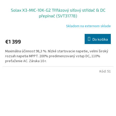
Solax X3-MIC-10K-G2 Třífázový síťový střídač & DC
přepínač (SVT31778)
Skladom na externom sklade
Do košíka
€1 399
Maximálna účinnost 98,3 %. Nízké startovacie napetie, velmi široký
rozsah napetia MPPT. 200% predimenzovaný vstup DC, 110%
preťaženie AC. Záruka 10 r.
Kód:
51