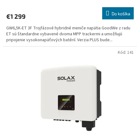
Do košíka
€1 299
GW6,5K-ET 3F Trojfázové hybridné meniče napätia GoodWe z radu
ET sú štandardne vybavené dvoma MPP trackermi a umožňujú
pripojenie vysokonapäťových batérií. Verzia PLUS bude...
Kód:
141