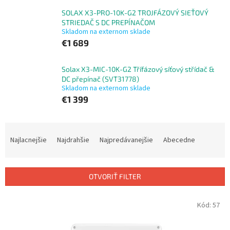
SOLAX X3-PRO-10K-G2 TROJFÁZOVÝ SIEŤOVÝ
STRIEDAČ S DC PREPÍNAČOM
Skladom na externom sklade
€1 689
Solax X3-MIC-10K-G2 Třífázový síťový střídač &
DC přepínač (SVT31778)
Skladom na externom sklade
€1 399
R
a
Najlacnejšie
Najdrahšie
Najpredávanejšie
Abecedne
d
e
n
OTVORIŤ FILTER
i
e
V
Kód:
57
p
ý
r
p
o