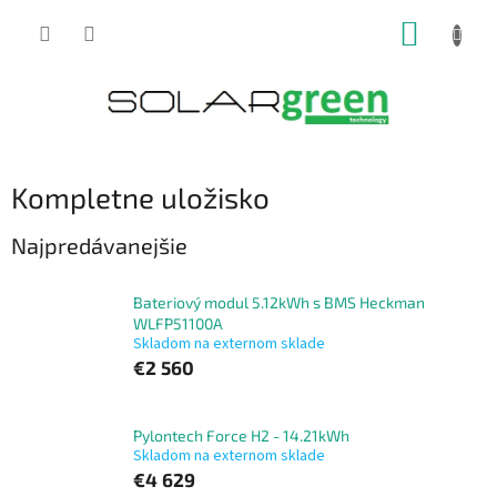
Prejsť
NÁKUP
na
obsah
KOŠÍK
Kompletne uložisko
Najpredávanejšie
Bateriový modul 5.12kWh s BMS Heckman
WLFP51100A
Skladom na externom sklade
€2 560
Pylontech Force H2 - 14.21kWh
Skladom na externom sklade
€4 629