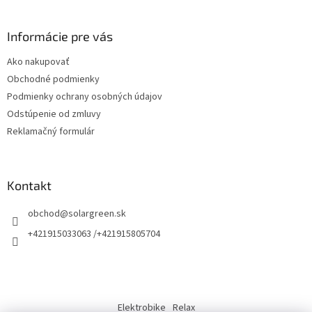
e
á
p
p
r
ä
Informácie pre vás
v
t
k
Ako nakupovať
i
y
Obchodné podmienky
v
e
ý
Podmienky ochrany osobných údajov
p
Odstúpenie od zmluvy
i
Reklamačný formulár
s
u
Kontakt
obchod
@
solargreen.sk
+421915033063 /+421915805704
Elektrobike
Relax