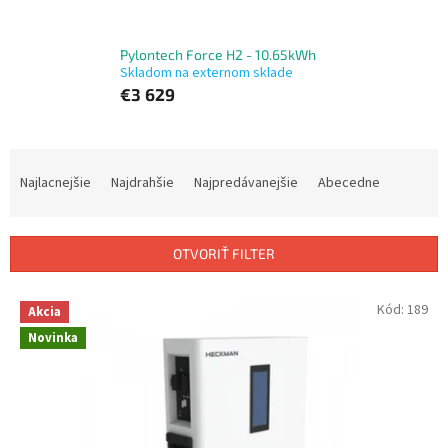
Pylontech Force H2 - 10.65kWh
Skladom na externom sklade
€3 629
R
a
Najlacnejšie
Najdrahšie
Najpredávanejšie
Abecedne
d
e
n
OTVORIŤ FILTER
i
e
V
Kód:
189
p
Akcia
ý
r
Novinka
p
o
i
d
s
u
p
k
r
t