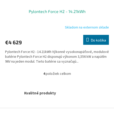
Pylontech Force H2 - 14.21kWh
Skladom na externom sklade
Do košíka
€4 629
Pylontech Force H2 - 14.21kWh Výkonné vysokonapäťové, modulové
batérie Pylontech Force H2 disponujú výkonom 3,556 kW a napätím
96V na jeden modul. Tieto batérie sa vyznačujú...
4
položiek celkom
O
v
l
á
Kvalitné produkty
d
a
c
i
Z