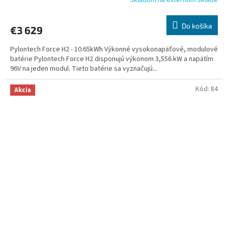
Skladom na externom sklade
Do košíka
€3 629
Pylontech Force H2 - 10.65kWh Výkonné vysokonapäťové, modulové
batérie Pylontech Force H2 disponujú výkonom 3,556 kW a napätím
96V na jeden modul. Tieto batérie sa vyznačujú...
Kód:
84
Akcia