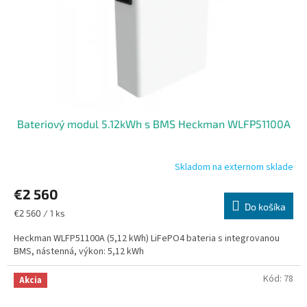
o
o
d
v
u
k
t
o
v
Bateriový modul 5.12kWh s BMS Heckman WLFP51100A
Skladom na externom sklade
€2 560
Do košíka
Jednotková
€2 560 / 1 ks
cena:
Heckman WLFP51100A (5,12 kWh) LiFePO4 bateria s integrovanou
BMS, nástenná, výkon: 5,12 kWh
Kód:
78
Akcia