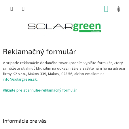
Prejsť
NÁKUP
na
obsah
KOŠÍK
Reklamačný formulár
V prípade reklamácie dodaného tovaru prosím vyplňte formulár, ktorý
si môžete stiahnuť kliknutím na odkaz nižšie a zašlite nám ho na adresu
firmy K2 s.r.o., Makov 339, Makov, 023 56, alebo emailom na
info@solargreen.sk.
Kliknite pre stiahnutie-reklamačný formulár
.
Z
á
p
ä
Informácie pre vás
t