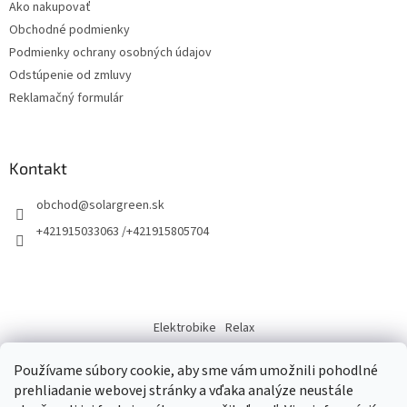
Ako nakupovať
i
Obchodné podmienky
e
Podmienky ochrany osobných údajov
Odstúpenie od zmluvy
Reklamačný formulár
Kontakt
obchod
@
solargreen.sk
+421915033063 /+421915805704
Elektrobike
Relax
Kde nas najdete
Používame súbory cookie, aby sme vám umožnili pohodlné
prehliadanie webovej stránky a vďaka analýze neustále