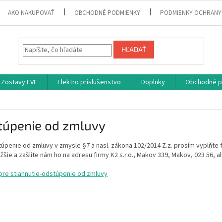
AKO NAKUPOVAŤ
OBCHODNÉ PODMIENKY
PODMIENKY OCHRANY
HĽADAŤ
Zostavy FVE
Elektro príslušenstvo
Doplnky
Obchodné p
túpenie od zmluvy
úpenie od zmluvy v zmysle §7 a nasl. zákona 102/2014 Z.z. prosím vyplňte f
žšie a zašlite nám ho na adresu firmy K2 s.r.o., Makov 339, Makov, 023 56,
 pre stiahnutie-odstúpenie od zmluvy