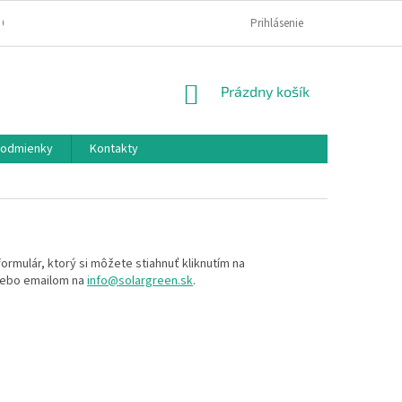
 OSOBNÝCH ÚDAJOV
ODSTÚPENIE OD ZMLUVY
Prihlásenie
REKLAMAČNÝ FORM
NÁKUPNÝ
Prázdny košík
KOŠÍK
odmienky
Kontakty
ormulár, ktorý si môžete stiahnuť kliknutím na
 alebo emailom na
info@solargreen.sk
.