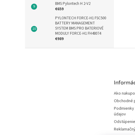
BMS Pylontech H 2-V2
€659
PYLONTECH FORCE-H1 FSC500
BATTERY MANAGEMENT
SYSTEM BMS PRO BATERIOVÉ
MODULY FORCE-H1 FH48074
€989
Z
á
p
ä
t
Informác
i
e
Ako nakupo
Obchodné 
Podmienky 
údajov
Odstúpenie
Reklamačný