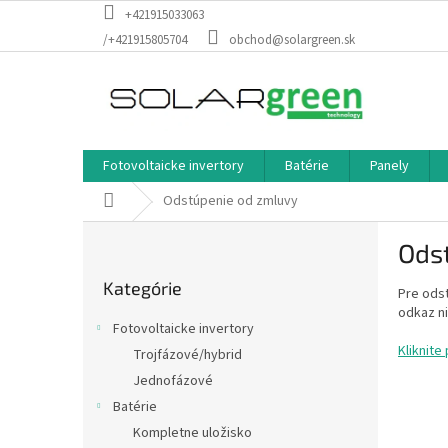
Prejsť
+421915033063
na
/+421915805704
obchod@solargreen.sk
obsah
Fotovoltaicke invertory
Batérie
Panely
Domov
Odstúpenie od zmluvy
B
Ods
o
Preskočiť
č
Kategórie
kategórie
Pre odst
n
odkaz ni
ý
Fotovoltaicke invertory
p
Kliknite
Trojfázové/hybrid
a
Jednofázové
n
e
Batérie
l
Kompletne uložisko