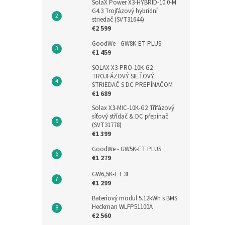
SolaX Power X3-HYBRID-10.0-M
G4.3 Trojfázový hybridní
striedač (SVT31644)
€2 599
GoodWe - GW8K-ET PLUS
€1 459
SOLAX X3-PRO-10K-G2
TROJFÁZOVÝ SIEŤOVÝ
STRIEDAČ S DC PREPÍNAČOM
€1 689
Solax X3-MIC-10K-G2 Třífázový
síťový střídač & DC přepínač
(SVT31778)
€1 399
GoodWe - GW5K-ET PLUS
€1 279
GW6,5K-ET 3F
€1 299
Bateriový modul 5.12kWh s BMS
Heckman WLFP51100A
€2 560