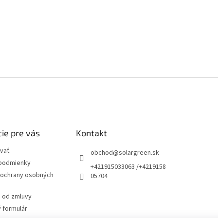
ie pre vás
Kontakt
vať
obchod
@
solargreen.sk
podmienky
+421915033063 /+4219158
ochrany osobných
05704
 od zmluvy
 formulár