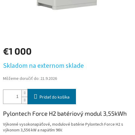
€1 000
Jednotková
Skladom na externom sklade
cena:
Môžeme doručiť do:
21.9.2026
Pridať do košíka
Pylontech Force H2 batériový modul 3,55kWh
Výkonné vysokonapäťové, modulové batérie Pylontech Force H2 s
výkonom 3,556 kW a napätím 96V.