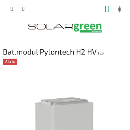
Prejsť
NÁKUP
na
obsah
KOŠÍK
Bat.modul Pylontech H2 HV
126
Akcia