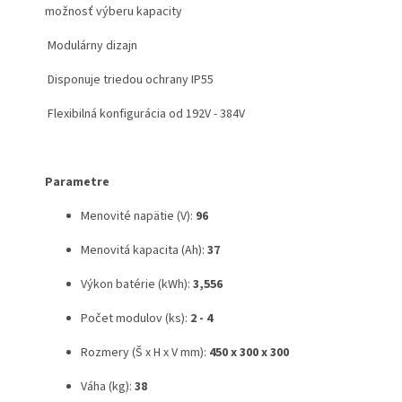
možnosť výberu kapacity
Modulárny dizajn
Disponuje triedou ochrany IP55
Flexibilná konfigurácia od 192V - 384V
Parametre
Menovité napätie (V):
96
Menovitá kapacita (Ah):
37
Výkon batérie (kWh):
3,556
Počet modulov (ks):
2 - 4
Rozmery (Š x H x V mm):
450 x 300 x 300
Váha (kg):
38