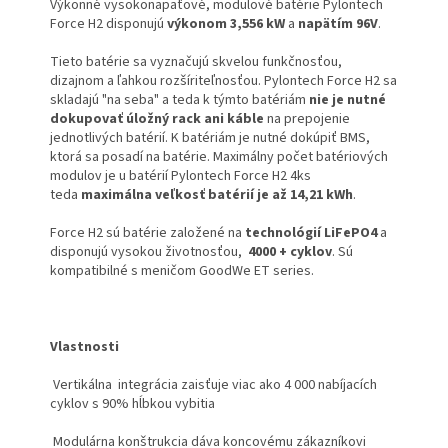
Výkonné vysokonapäťové, modulové batérie Pylontech
Force H2 disponujú
výkonom 3,556 kW
a
napätím 96V
.
Tieto batérie sa vyznačujú skvelou funkčnosťou,
dizajnom a ľahkou rozšíriteľnosťou. Pylontech Force H2 sa
skladajú "na seba" a teda k týmto batériám
nie je nutné
dokupovať úložný rack ani káble
na prepojenie
jednotlivých batérií. K batériám je nutné dokúpiť BMS,
ktorá sa posadí na batérie. Maximálny počet batériových
modulov je u batérií Pylontech Force H2 4ks
teda
maximálna veľkosť batérií je až 14,21 kWh
.
Force H2 sú batérie založené na
technológií LiFePO4
a
disponujú vysokou životnosťou,
4000 + cyklov
. Sú
kompatibilné s meničom GoodWe ET series.
Vlastnosti
Vertikálna integrácia zaisťuje viac ako 4 000 nabíjacích
cyklov s 90% hĺbkou vybitia
Modulárna konštrukcia dáva koncovému zákazníkovi