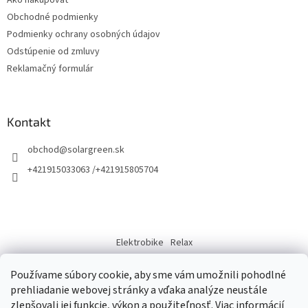
Ako nakupovať
i
Obchodné podmienky
e
Podmienky ochrany osobných údajov
Odstúpenie od zmluvy
Reklamačný formulár
Kontakt
obchod
@
solargreen.sk
+421915033063 /+421915805704
Elektrobike
Relax
Kde nas najdete
Používame súbory cookie, aby sme vám umožnili pohodlné
prehliadanie webovej stránky a vďaka analýze neustále
zlepšovali jej funkcie, výkon a použiteľnosť.
Viac informácií