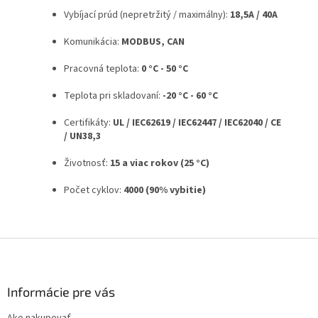
Vybíjací prúd (nepretržitý / maximálny):
18,5A / 40A
Komunikácia:
MODBUS, CAN
Pracovná teplota:
0 °C - 50 °C
Teplota pri skladovaní:
-20 °C - 60 °C
Certifikáty:
UL / IEC62619 / IEC62447 / IEC62040 / CE
/ UN38,3
Životnosť:
15 a viac rokov (25 °C)
Počet cyklov:
4000 (90% vybitie)
Z
á
p
ä
Informácie pre vás
t